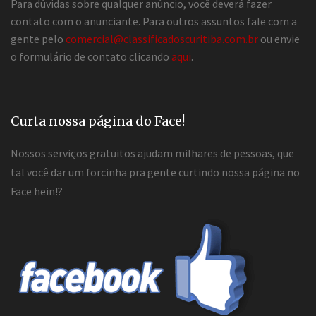
Para dúvidas sobre qualquer anúncio, você deverá fazer
contato com o anunciante. Para outros assuntos fale com a
gente pelo
comercial@classificadoscuritiba.com.br
ou envie
o formulário de contato clicando
aqui
.
Curta nossa página do Face!
Nossos serviços gratuitos ajudam milhares de pessoas, que
tal você dar um forcinha pra gente curtindo nossa página no
Face hein!?