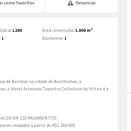
ar como favoritos
Denunciar
2
liária:
L286
Área construída:
1.800 m
:
1
Banheiros:
1
r, o Hotel Artesano Tapestry Collection by Hilton é a
SALDO EM 120 PAGAMENTOS-
ores unidades a partir de R$1.260.000