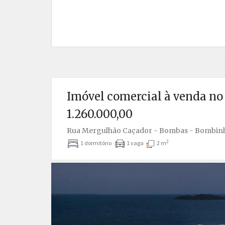
Imóvel comercial à venda n
1.260.000,00
Rua Mergulhão Caçador - Bombas - Bombinh
2
1 dormitório
1 vaga
2 m
Anterior