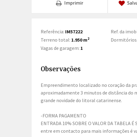
Imprimir
Salv
Referência:
IM57222
Ref. da imobi
2
Terreno total:
1.950 m
Dormitórios
Vagas de garagem:
1
Observações
Empreendimento localizado no coração da praia de Bombas na cidade de Bombinhas, a
aproximadamente 3 minutos de distância do ma
grande novidade do litoral catarinense.
-FORMA PAGAMENTO
ENTRADA 10% SOBRE O VALOR DA TABELA É 
entre em contacto para mais informações é val