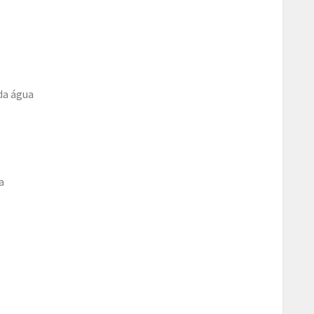
da água
a