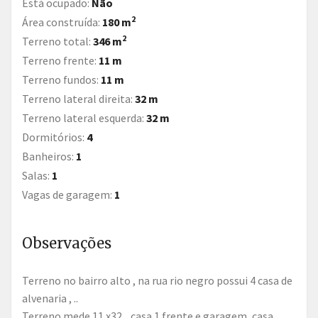
Está ocupado:
Não
2
Área construída:
180 m
2
Terreno total:
346 m
Terreno frente:
11 m
Terreno fundos:
11 m
Terreno lateral direita:
32 m
Terreno lateral esquerda:
32 m
Dormitórios:
4
Banheiros:
1
Salas:
1
Vagas de garagem:
1
Observações
Terreno no bairro alto , na rua rio negro possui 4 casa de
alvenaria , ..
Terreno mede 11 x32 .. casa 1 frente e garagem, casa