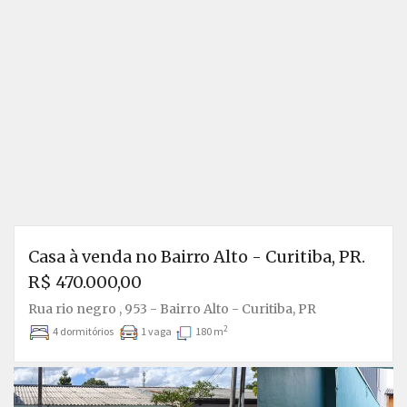
Casa à venda no Bairro Alto - Curitiba, PR.
R$ 470.000,00
Rua rio negro , 953 - Bairro Alto - Curitiba, PR
2
4 dormitórios
1 vaga
180 m
Anterior
P