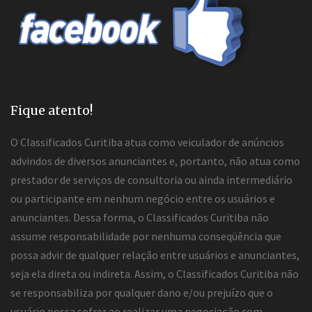
Fique atento!
O Classificados Curitiba atua como veiculador de anúncios
advindos de diversos anunciantes e, portanto, não atua como
prestador de serviços de consultoria ou ainda intermediário
ou participante em nenhum negócio entre os usuários e
anunciantes. Dessa forma, o Classificados Curitiba não
assume responsabilidade por nenhuma conseqüência que
possa advir de qualquer relação entre usuários e anunciantes,
seja ela direta ou indireta. Assim, o Classificados Curitiba não
se responsabiliza por qualquer dano e/ou prejuízo que o
usuário possa sofrer ao realizar uma negociação com