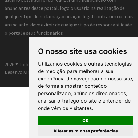
anunciantes deste portal, logo o usuário na realização de
qualquer tipo de reclamação ou ação legal contra um ou mais
anunciante, deve eximir de qualquer tipo de responsabilidade
o portal e seus funcionários.
O nosso site usa cookies
Utilizamos cookies e outras tecnologias
2026 ® Todos os direitos reservados.
de medição para melhorar a sua
Desenvolvimento e hospedagem
Classificados Curitiba ®
experiência de navegação no nosso site,
de forma a mostrar conteúdo
personalizado, anúncios direcionados,
analisar o tráfego do site e entender de
onde vêm os visitantes.
OK
Alterar as minhas preferências