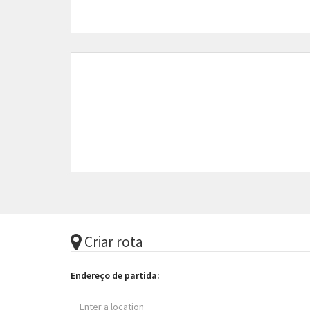
Para dúvidas sobre qualquer anúncio, você deverá 
com a gente pelo
comercial@classificadoscuritiba
Fique atento!
O Classificados Curitiba atua como veiculador de a
intermediário ou participante em nenhum negócio 
conseqüência que possa advir de qualquer relação en
qualquer dano e/ou prejuízo que o usuário possa so
reclamação ou ação legal contra um ou mais anuncia
2026 ® Todos os direitos reservados.
Desenvolvimento e hospedagem
Classificados Curi