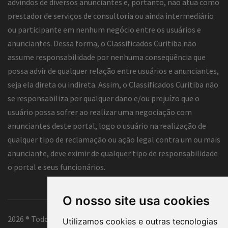
advindos de diversos anunciantes e, portanto, não atua como
prestador de serviços de consultoria ou ainda intermediário
ou participante em nenhum negócio entre os usuários e
anunciantes. Dessa forma, o Classificados Curitiba não
assume responsabilidade por nenhuma conseqüência que
possa advir de qualquer relação entre usuários e anunciantes,
seja ela direta ou indireta. Assim, o Classificados Curitiba não
se responsabiliza por qualquer dano e/ou prejuízo que o
usuário possa sofrer ao realizar uma negociação com
anunciantes deste portal, logo o usuário na realização de
qualquer tipo de reclamação ou ação legal contra um ou mais
anunciante, deve eximir de qualquer tipo de responsabilidade
o portal e seus funcionários.
O nosso site usa cookies
2026 ® Todos os direitos reservados.
Utilizamos cookies e outras tecnologias