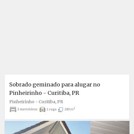
Sobrado geminado para alugar no
Pinheirinho - Curitiba, PR
Pinheirinho - Curitiba, PR
2
3 dormitórios
1 vaga
180 m
Anterior
P