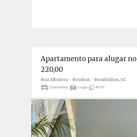
Apartamento para alugar no
220,00
Rua Albatroz - Bombas - Bombinhas, SC
2
1 dormitório
1 vaga
45 m
Anterior