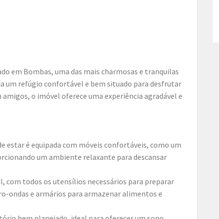
ado em Bombas, uma das mais charmosas e tranquilas
a um refúgio confortável e bem situado para desfrutar
 amigos, o imóvel oferece uma experiência agradável e
 de estar é equipada com móveis confortáveis, como um
orcionando um ambiente relaxante para descansar
, com todos os utensílios necessários para preparar
icro-ondas e armários para armazenar alimentos e
ório bem planejado, ideal para oferecer um sono