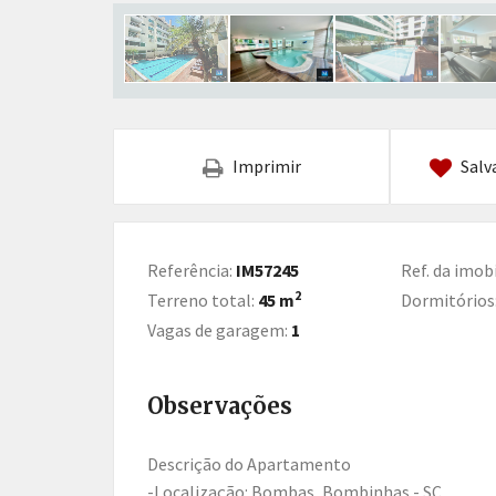
Imprimir
Salv
Referência:
IM57245
Ref. da imobi
2
Terreno total:
45 m
Dormitórios
Vagas de garagem:
1
Observações
Descrição do Apartamento
-Localização: Bombas, Bombinhas - SC