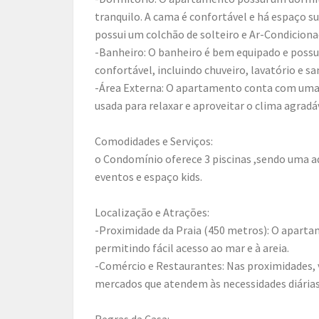
tranquilo. A cama é confortável e há espaço s
possui um colchão de solteiro e Ar-Condiciona
-Banheiro: O banheiro é bem equipado e possui
confortável, incluindo chuveiro, lavatório e sa
-Área Externa: O apartamento conta com uma 
usada para relaxar e aproveitar o clima agradáv
Comodidades e Serviços:
o Condomínio oferece 3 piscinas ,sendo uma aq
eventos e espaço kids.
Localização e Atrações:
-Proximidade da Praia (450 metros): O aparta
permitindo fácil acesso ao mar e à areia.
-Comércio e Restaurantes: Nas proximidades, 
mercados que atendem às necessidades diária
Regras da Casa: