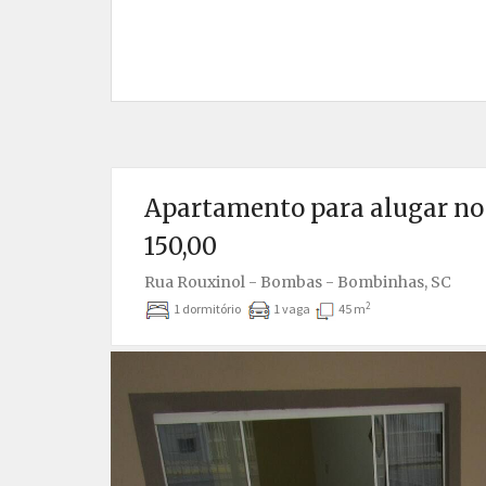
Apartamento para alugar no
150,00
Rua Rouxinol - Bombas - Bombinhas, SC
2
1 dormitório
1 vaga
45 m
Anterior