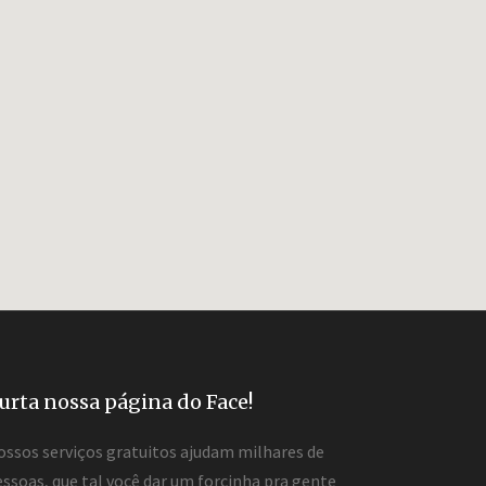
urta nossa página do Face!
ossos serviços gratuitos ajudam milhares de
ssoas, que tal você dar um forcinha pra gente