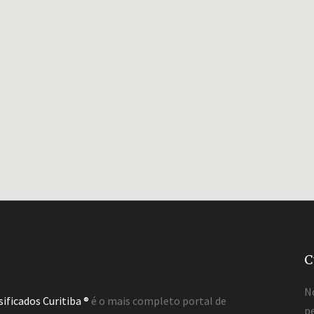
C
N
sificados Curitiba ®
é o mais completo portal de
pe