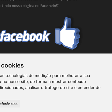
rtindo nossa página no Face hein!?
 cookies
mo prestador de serviços de consultoria ou ainda
ras tecnologias de medição para melhorar a sua
uritiba não assume responsabilidade por nenhuma
 no nosso site, de forma a mostrar conteúdo
lassificados Curitiba não se responsabiliza por
irecionados, analisar o tráfego do site e entender de
o o usuário na realização de qualquer tipo de
seus funcionários.
eferências