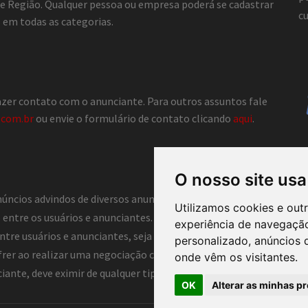
a e Região. Qualquer pessoa ou empresa poderá se cadastrar
cu
em todas as categorias.
fazer contato com o anunciante. Para outros assuntos fale
.com.br
ou envie o formulário de contato clicando
aqui
.
O nosso site usa
núncios advindos de diversos anunciantes e, portanto, não atua co
Utilizamos cookies e out
entre os usuários e anunciantes. Dessa forma, o Classificados C
experiência de navegação
tre usuários e anunciantes, seja ela direta ou indireta. Assim, o C
personalizado, anúncios d
frer ao realizar uma negociação com anunciantes deste portal, log
onde vêm os visitantes.
nte, deve eximir de qualquer tipo de responsabilidade o portal e 
OK
Alterar as minhas pr