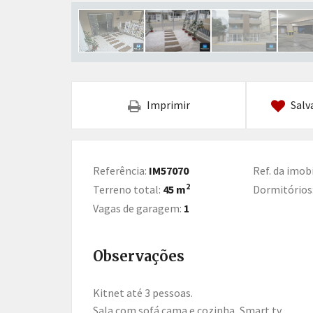
Imprimir
Salv
Referência:
IM57070
Ref. da imobi
2
Terreno total:
45 m
Dormitórios
Vagas de garagem:
1
Observações
Kitnet até 3 pessoas.
Sala com sofá cama e cozinha, Smart tv.