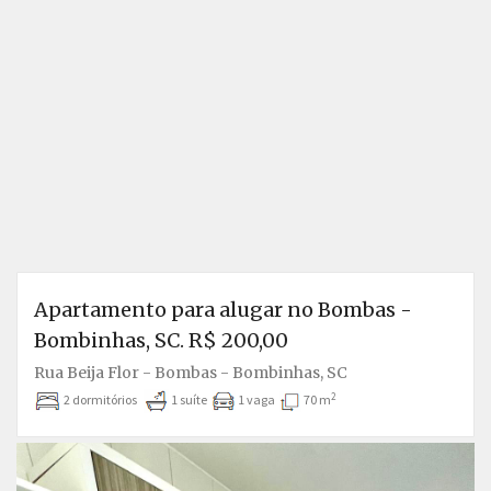
Apartamento para alugar no Bombas -
Bombinhas, SC. R$ 200,00
Rua Beija Flor - Bombas - Bombinhas, SC
2
2 dormitórios
1 suíte
1 vaga
70 m
Anterior
P