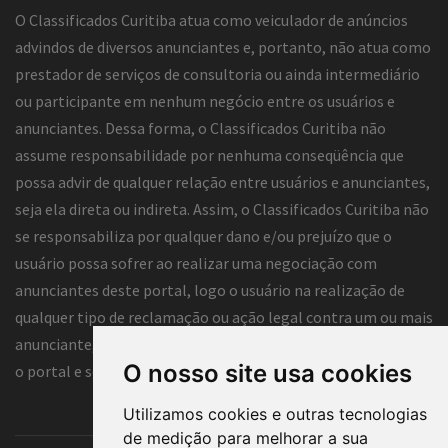
O Classificados Curitiba atua como veiculador de anúncios
advindos de diversos anunciantes e, portanto, não atua como
prestador de serviços de consultoria ou ainda intermediário
ou participante em nenhum negócio entre os usuários e
anunciantes. Dessa forma, o Classificados Curitiba não
assume responsabilidade por nenhuma conseqüência que
possa advir de qualquer relação entre usuários e anunciantes,
seja ela direta ou indireta. Assim, o Classificados Curitiba não
se responsabiliza por qualquer dano e/ou prejuízo que o
usuário possa sofrer ao realizar uma negociação com
anunciantes deste portal, logo o usuário na realização de
qualquer tipo de reclamação ou ação legal contra um ou mais
anunciante, deve eximir de qualquer tipo de responsabilidade
O nosso site usa cookies
o portal e seus funcionários.
Utilizamos cookies e outras tecnologias
de medição para melhorar a sua