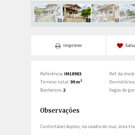
Imprimir
Salv
Referência:
IM18983
Ref. da imobi
2
Terreno total:
99 m
Dormitórios
Banheiros:
2
Vagas de ga
Observações
Confortável duplex, na cuadra do mar, área tr