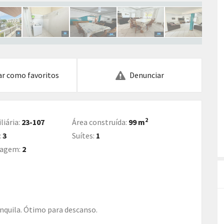
ar como favoritos
Denunciar
2
liária:
23-107
Área construída:
99 m
:
3
Suítes:
1
ragem:
2
anquila. Ótimo para descanso.