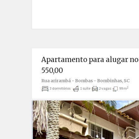
Apartamento para alugar no
550,00
Rua arirambá - Bombas - Bombinhas, SC
2
3 dormitórios
1 suíte
2 vagas
99 m
Anterior