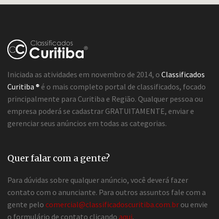
Iniciada as atividades em novembro de 2014, o
Classificados
Curitiba ®
é o mais completo portal de classificados, focado
principalmente para Curitiba e Região. Qualquer pessoa ou
empresa poderá se cadastrar GRATUITAMENTE, enviar e
gerenciar seus anúncios em todas as categorias.
Quer falar com a gente?
Para dúvidas sobre qualquer anúncio, você deverá fazer
contato com o anunciante. Para outros assuntos fale com a
gente pelo
comercial@classificadoscuritiba.com.br
ou envie
o formulário de contato clicando
aqui
.