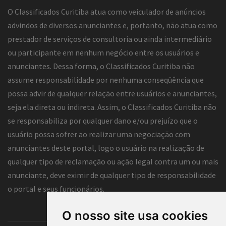
O Classificados Curitiba atua como veiculador de anúncios
advindos de diversos anunciantes e, portanto, não atua como
prestador de serviços de consultoria ou ainda intermediário
ou participante em nenhum negócio entre os usuários e
anunciantes. Dessa forma, o Classificados Curitiba não
assume responsabilidade por nenhuma conseqüência que
possa advir de qualquer relação entre usuários e anunciantes,
seja ela direta ou indireta. Assim, o Classificados Curitiba não
se responsabiliza por qualquer dano e/ou prejuízo que o
usuário possa sofrer ao realizar uma negociação com
anunciantes deste portal, logo o usuário na realização de
qualquer tipo de reclamação ou ação legal contra um ou mais
anunciante, deve eximir de qualquer tipo de responsabilidade
o portal e seus funcionários.
O nosso site usa cookies