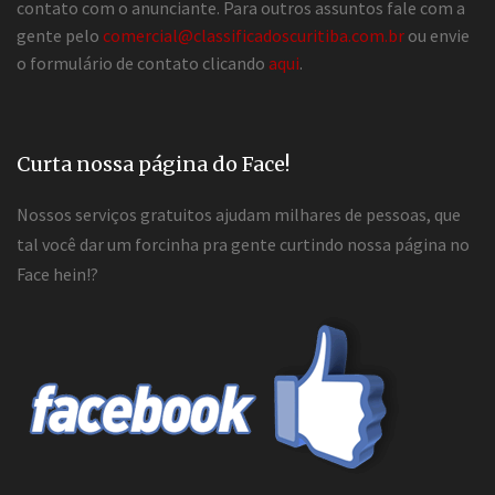
contato com o anunciante. Para outros assuntos fale com a
gente pelo
comercial@classificadoscuritiba.com.br
ou envie
o formulário de contato clicando
aqui
.
Curta nossa página do Face!
Nossos serviços gratuitos ajudam milhares de pessoas, que
tal você dar um forcinha pra gente curtindo nossa página no
Face hein!?