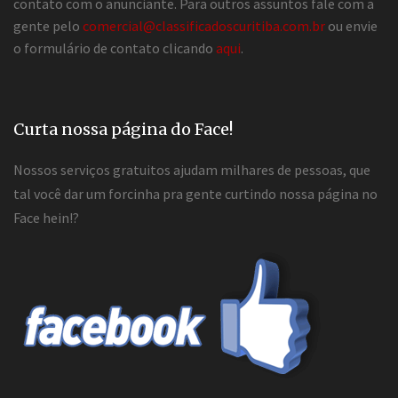
contato com o anunciante. Para outros assuntos fale com a
gente pelo
comercial@classificadoscuritiba.com.br
ou envie
o formulário de contato clicando
aqui
.
Curta nossa página do Face!
Nossos serviços gratuitos ajudam milhares de pessoas, que
tal você dar um forcinha pra gente curtindo nossa página no
Face hein!?