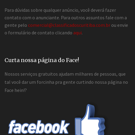
Para dúvidas sobre qualquer anúncio, você deverá fazer
contato com o anunciante. Para outros assuntos fale com a
gente pelo
comercial@classificadoscuritiba.com.br
ou envie
o formulário de contato clicando
aqui
.
Curta nossa página do Face!
Nossos serviços gratuitos ajudam milhares de pessoas, que
tal você dar um forcinha pra gente curtindo nossa página no
Face hein!?