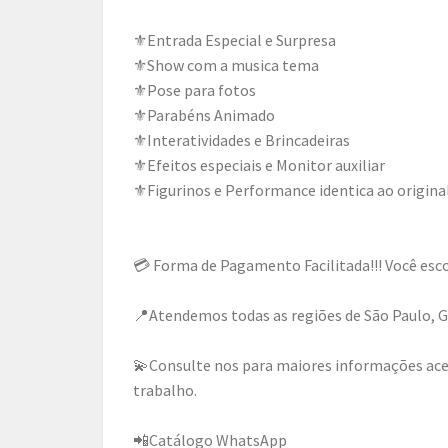
⚜️Entrada Especial e Surpresa
⚜️Show com a musica tema
⚜️Pose para fotos
⚜️Parabéns Animado
⚜️Interatividades e Brincadeiras
⚜️Efeitos especiais e Monitor auxiliar
⚜️Figurinos e Performance identica ao origina
💳 Forma de Pagamento Facilitada!!! Você esco
📍Atendemos todas as regiões de São Paulo, Gr
💫Consulte nos para maiores informações ace
trabalho.
📲Catálogo WhatsApp