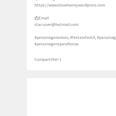
https://www.showhanny.wordpress.com
📩Email
star.cover@hotmail.com
#personagensvivos, #festainfantil, #persona
#personagensparafestas
Compartilhe! :)