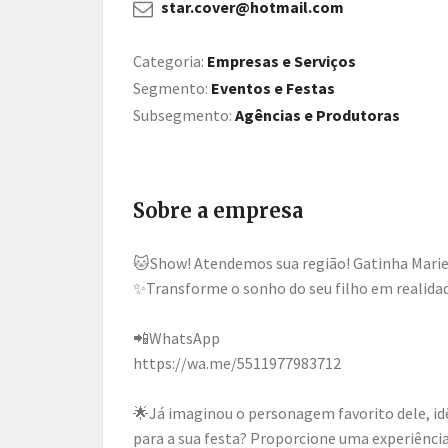
star.cover@hotmail.com
Categoria:
Empresas e Serviços
Segmento:
Eventos e Festas
Subsegmento:
Agências e Produtoras
Sobre a empresa
🐱Show! Atendemos sua região! Gatinha Marie Personagens Vivos Festas e Eventos infantil.
✨️Transforme o sonho do seu filho em realida
📲WhatsApp
https://wa.me/5511977983712
🌟Já imaginou o personagem favorito dele, id
para a sua festa? Proporcione uma experiência