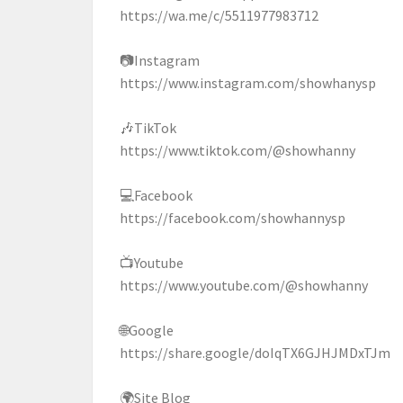
https://wa.me/c/5511977983712
📷Instagram
https://www.instagram.com/showhanysp
🎶TikTok
https://www.tiktok.com/@showhanny
💻Facebook
https://facebook.com/showhannysp
📺Youtube
https://www.youtube.com/@showhanny
🌐Google
https://share.google/doIqTX6GJHJMDxTJm
🌍Site Blog