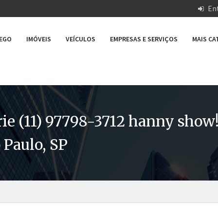
Ent
REGO
IMÓVEIS
VEÍCULOS
EMPRESAS E SERVIÇOS
MAIS C
e (11) 97798-3712 hanny show! 
 Paulo, SP