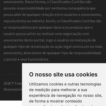
anunciantes. Dessa forma, o Classificados Curitiba não
assume responsabilidade por nenhuma conseqüência que
possa advir de qualquer relação entre usuários e anunciantes,
seja ela direta ou indireta. Assim, o Classificados Curitiba não
se responsabiliza por qualquer dano e/ou prejuízo que o
usuário possa sofrer ao realizar uma negociação com
anunciantes deste portal, logo o usuário na realização de
qualquer tipo de reclamação ou ação legal contra um ou mais
anunciante, deve eximir de qualquer tipo de responsabilidade
o portal e seus funcionários.
O nosso site usa cookies
2026 ® Todos os direitos reservados.
Utilizamos cookies e outras tecnologias
Desenvolvimento e hospedagem
Classificados Curitiba ®
de medição para melhorar a sua
experiência de navegação no nosso site,
de forma a mostrar conteúdo