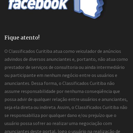
Fique atento!
O Classificados Curitiba atua como veiculador de anúncios
advindos de diversos anunciantes e, portanto, não atua como
prestador de serviços de consultoria ou ainda intermediário
ou participante em nenhum negócio entre os usuários e
anunciantes. Dessa forma, o Classificados Curitiba não
assume responsabilidade por nenhuma conseqüência que
possa advir de qualquer relação entre usuários e anunciantes,
seja ela direta ou indireta. Assim, o Classificados Curitiba não
se responsabiliza por qualquer dano e/ou prejuízo que o
usuário possa sofrer ao realizar uma negociação com
anunciantes deste portal, logo o usuário na realização de