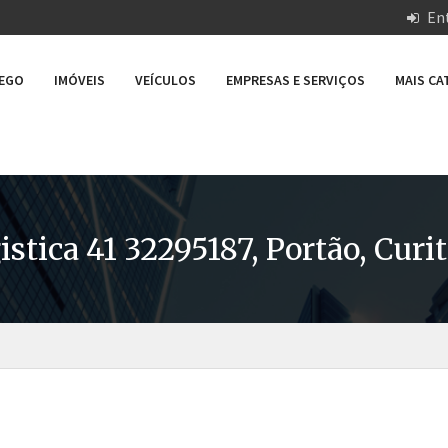
Ent
REGO
IMÓVEIS
VEÍCULOS
EMPRESAS E SERVIÇOS
MAIS C
tica 41 32295187, Portão, Curit