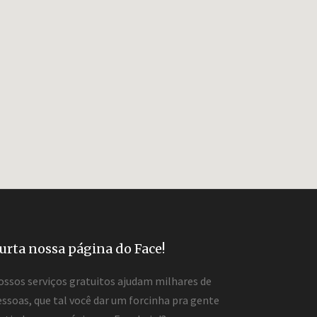
urta nossa página do Face!
ossos serviços gratuitos ajudam milhares de
ssoas, que tal você dar um forcinha pra gente