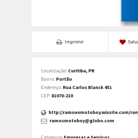
Imprimir
Salv
Localização:
Curitiba, PR
Bairro:
Portão
Endereço:
Rua Carlos Blanck 451
CEP:
81070-210
http://ramoexmotoboy.wixsite.com/r
ramosmotoboy@globo.com
Categoria:
Empresas e Serviços