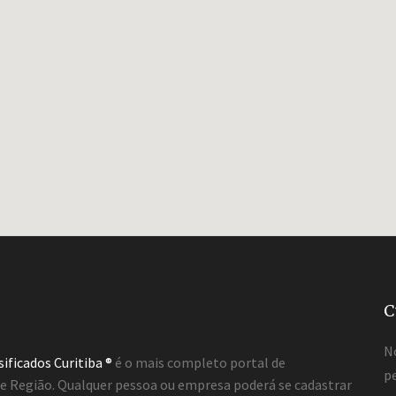
C
N
sificados Curitiba ®
é o mais completo portal de
pe
a e Região. Qualquer pessoa ou empresa poderá se cadastrar