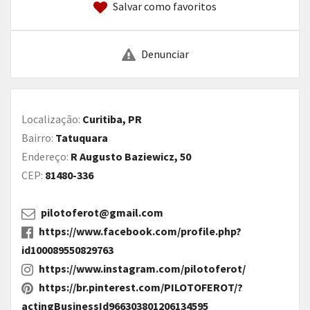
Salvar como favoritos
Denunciar
Localização:
Curitiba, PR
Bairro:
Tatuquara
Endereço:
R Augusto Baziewicz, 50
CEP:
81480-336
pilotoferot@gmail.com
https://www.facebook.com/profile.php?
id100089550829763
https://www.instagram.com/pilotoferot/
https://br.pinterest.com/PILOTOFEROT/?
actingBusinessId966303801206134595