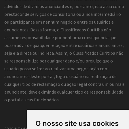
advindos de diversos anunciantes e, portanto, não atua como
prestador de serviços de consultoria ou ainda intermediário
ou participante em nenhum negócio entre os usuários e
anunciantes. Dessa forma, o Classificados Curitiba não
assume responsabilidade por nenhuma conseqüência que
possa advir de qualquer relação entre usuários e anunciantes,
seja ela direta ou indireta. Assim, o Classificados Curitiba não
se responsabiliza por qualquer dano e/ou prejuízo que o
usuário possa sofrer ao realizar uma negociação com
anunciantes deste portal, logo o usuário na realização de
qualquer tipo de reclamação ou ação legal contra um ou mais
anunciante, deve eximir de qualquer tipo de responsabilidade
o portal e seus funcionários.
O nosso site usa cookies