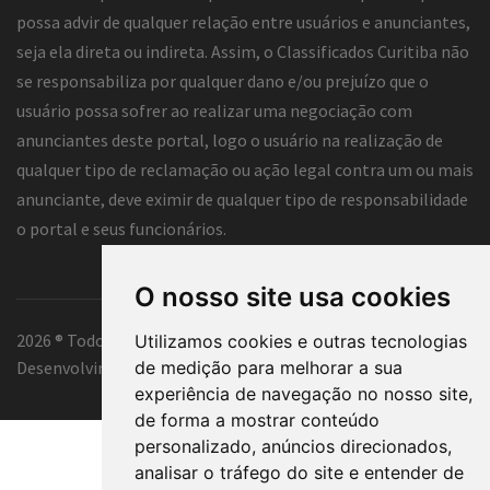
possa advir de qualquer relação entre usuários e anunciantes,
seja ela direta ou indireta. Assim, o Classificados Curitiba não
se responsabiliza por qualquer dano e/ou prejuízo que o
usuário possa sofrer ao realizar uma negociação com
anunciantes deste portal, logo o usuário na realização de
qualquer tipo de reclamação ou ação legal contra um ou mais
anunciante, deve eximir de qualquer tipo de responsabilidade
o portal e seus funcionários.
O nosso site usa cookies
2026 ® Todos os direitos reservados.
Utilizamos cookies e outras tecnologias
de medição para melhorar a sua
Desenvolvimento e hospedagem
Classificados Curitiba ®
experiência de navegação no nosso site,
de forma a mostrar conteúdo
personalizado, anúncios direcionados,
analisar o tráfego do site e entender de