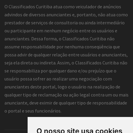
O Classificados Curitiba atua como veiculador de anúncios
advindos de diversos anunciantes e, portanto, não atua como
prestador de serviços de consultoria ou ainda intermediário
ou participante em nenhum negócio entre os usuários e
anunciantes. Dessa forma, o Classificados Curitiba não
assume responsabilidade por nenhuma conseqüência que
possa advir de qualquer relação entre usuários e anunciantes,
seja ela direta ou indireta. Assim, o Classificados Curitiba não
se responsabiliza por qualquer dano e/ou prejuízo que o
usuário possa sofrer ao realizar uma negociação com
anunciantes deste portal, logo o usuário na realização de
qualquer tipo de reclamação ou ação legal contra um ou mais
anunciante, deve eximir de qualquer tipo de responsabilidade
o portal e seus funcionários.
O nosso site usa cookies