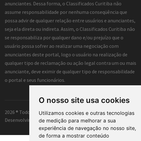
anunciantes. Dessa forma, o Classificados Curitiba não
assume responsabilidade por nenhuma conseqüência que
possa advir de qualquer relação entre usuários e anunciantes,
seja ela direta ou indireta. Assim, o Classificados Curitiba não
se responsabiliza por qualquer dano e/ou prejuízo que o
usuário possa sofrer ao realizar uma negociação com
anunciantes deste portal, logo o usuário na realização de
qualquer tipo de reclamação ou ação legal contra um ou mais
anunciante, deve eximir de qualquer tipo de responsabilidade
o portal e seus funcionários.
O nosso site usa cookies
2026 ® Todos os direitos reservados.
Utilizamos cookies e outras tecnologias
Desenvolvimento e hospedagem
Classificados Curitiba ®
de medição para melhorar a sua
experiência de navegação no nosso site,
de forma a mostrar conteúdo