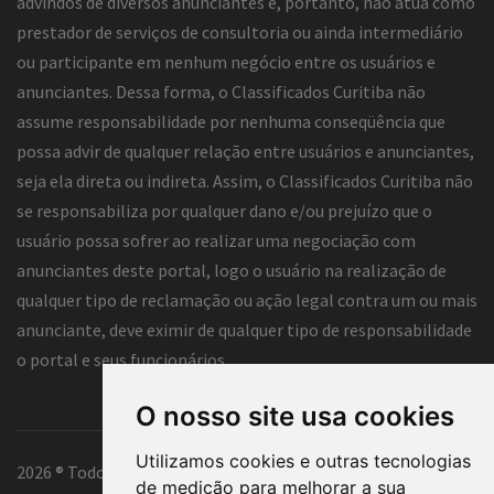
advindos de diversos anunciantes e, portanto, não atua como
prestador de serviços de consultoria ou ainda intermediário
ou participante em nenhum negócio entre os usuários e
anunciantes. Dessa forma, o Classificados Curitiba não
assume responsabilidade por nenhuma conseqüência que
possa advir de qualquer relação entre usuários e anunciantes,
seja ela direta ou indireta. Assim, o Classificados Curitiba não
se responsabiliza por qualquer dano e/ou prejuízo que o
usuário possa sofrer ao realizar uma negociação com
anunciantes deste portal, logo o usuário na realização de
qualquer tipo de reclamação ou ação legal contra um ou mais
anunciante, deve eximir de qualquer tipo de responsabilidade
o portal e seus funcionários.
O nosso site usa cookies
Utilizamos cookies e outras tecnologias
2026 ® Todos os direitos reservados.
de medição para melhorar a sua