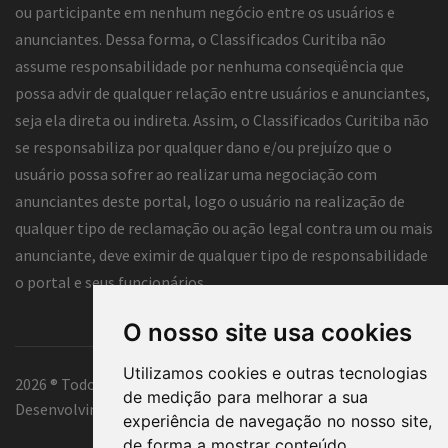
ou participante em nenhum negócio entre os usuários e
anunciantes. Dessa forma, o Classificados Curitiba não
assume responsabilidade por nenhuma conseqüência que
possa advir de qualquer relação entre usuários e anunciantes,
seja ela direta ou indireta. Assim, o Classificados Curitiba não
se responsabiliza por qualquer dano e/ou prejuízo que o
usuário possa sofrer ao realizar uma negociação com
anunciantes deste portal, logo o usuário na realização de
qualquer tipo de reclamação ou ação legal contra um ou mais
anunciante, deve eximir de qualquer tipo de responsabilidade
o portal e seus funcionários.
O nosso site usa cookies
Utilizamos cookies e outras tecnologias
2026 ® Todos os direitos reservados.
de medição para melhorar a sua
Desenvolvimento e hospedagem
Classificados Curitiba ®
experiência de navegação no nosso site,
de forma a mostrar conteúdo