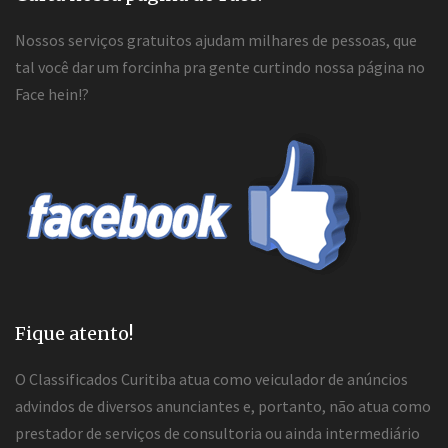
Nossos serviços gratuitos ajudam milhares de pessoas, que
tal você dar um forcinha pra gente curtindo nossa página no
Face hein!?
Fique atento!
O Classificados Curitiba atua como veiculador de anúncios
advindos de diversos anunciantes e, portanto, não atua como
prestador de serviços de consultoria ou ainda intermediário