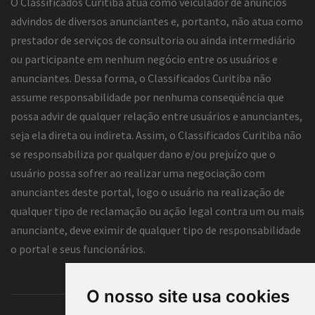
O Classificados Curitiba atua como veiculador de anúncios
advindos de diversos anunciantes e, portanto, não atua como
prestador de serviços de consultoria ou ainda intermediário
ou participante em nenhum negócio entre os usuários e
anunciantes. Dessa forma, o Classificados Curitiba não
assume responsabilidade por nenhuma conseqüência que
possa advir de qualquer relação entre usuários e anunciantes,
seja ela direta ou indireta. Assim, o Classificados Curitiba não
se responsabiliza por qualquer dano e/ou prejuízo que o
usuário possa sofrer ao realizar uma negociação com
anunciantes deste portal, logo o usuário na realização de
qualquer tipo de reclamação ou ação legal contra um ou mais
anunciante, deve eximir de qualquer tipo de responsabilidade
o portal e seus funcionários.
O nosso site usa cookies