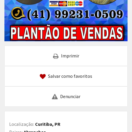
Imprimir
Salvar como favoritos
Denunciar
Localização:
Curitiba, PR
Bairro:
Abranches