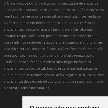
O Classificados Curitiba atua como veiculador de anúncios
advindos de diversos anunciantes e, portanto, não atua como
prestador de serviços de consultoria ou ainda intermediário
ou participante em nenhum negócio entre os usuários e
anunciantes. Dessa forma, o Classificados Curitiba não
assume responsabilidade por nenhuma conseqüência que
possa advir de qualquer relação entre usuários e anunciantes,
seja ela direta ou indireta. Assim, o Classificados Curitiba não
se responsabiliza por qualquer dano e/ou prejuízo que o
usuário possa sofrer ao realizar uma negociação com
anunciantes deste portal, logo o usuário na realização de
qualquer tipo de reclamação ou ação legal contra um ou mais
anunciante, deve eximir de qualquer tipo de responsabilidade
o portal e seus funcionários.
O nosso site usa cookies