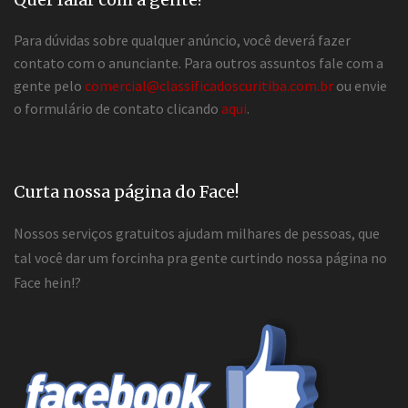
Para dúvidas sobre qualquer anúncio, você deverá fazer
contato com o anunciante. Para outros assuntos fale com a
gente pelo
comercial@classificadoscuritiba.com.br
ou envie
o formulário de contato clicando
aqui
.
Curta nossa página do Face!
Nossos serviços gratuitos ajudam milhares de pessoas, que
tal você dar um forcinha pra gente curtindo nossa página no
Face hein!?