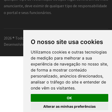
anunciante, deve eximir de qualquer tipo de responsabilidade
o portal e seus funcionários.
2026 ® Todos os direitos reservados.
O nosso site usa cookies
Desenvolvimento e hospedagem
Classificados Curitiba ®
Utilizamos cookies e outras tecnologias
de medição para melhorar a sua
experiência de navegação no nosso site,
de forma a mostrar conteúdo
personalizado, anúncios direcionados,
analisar o tráfego do site e entender de
onde vêm os visitantes.
OK
Alterar as minhas preferências