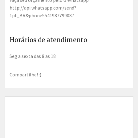
Faça seu orçamento pelo o Whatsapp
http://api.whatsapp.com/send?
1pt_BR&phone5541987799087
Horários de atendimento
seg a sexta das 8 as 18
Compartilhe! :)