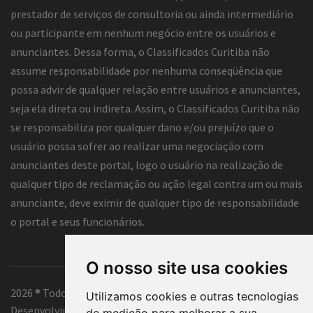
prestador de serviços de consultoria ou ainda intermediário
ou participante em nenhum negócio entre os usuários e
anunciantes. Dessa forma, o Classificados Curitiba não
assume responsabilidade por nenhuma conseqüência que
possa advir de qualquer relação entre usuários e anunciantes,
seja ela direta ou indireta. Assim, o Classificados Curitiba não
se responsabiliza por qualquer dano e/ou prejuízo que o
usuário possa sofrer ao realizar uma negociação com
anunciantes deste portal, logo o usuário na realização de
qualquer tipo de reclamação ou ação legal contra um ou mais
anunciante, deve eximir de qualquer tipo de responsabilidade
o portal e seus funcionários.
O nosso site usa cookies
2026 ® Todos os direitos reservados.
Utilizamos cookies e outras tecnologias
Desenvolvimento e hospedagem
Classificados Curitiba ®
de medição para melhorar a sua