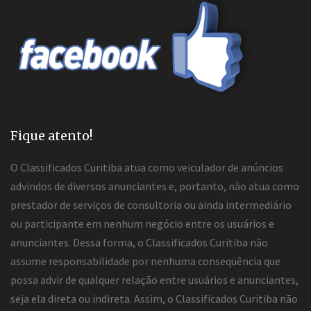
Fique atento!
O Classificados Curitiba atua como veiculador de anúncios
advindos de diversos anunciantes e, portanto, não atua como
prestador de serviços de consultoria ou ainda intermediário
ou participante em nenhum negócio entre os usuários e
anunciantes. Dessa forma, o Classificados Curitiba não
assume responsabilidade por nenhuma conseqüência que
possa advir de qualquer relação entre usuários e anunciantes,
seja ela direta ou indireta. Assim, o Classificados Curitiba não