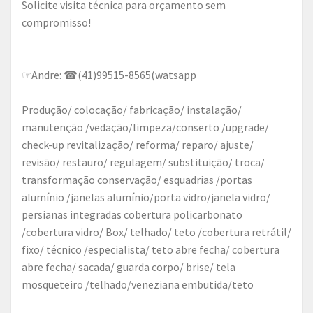
Solicite visita técnica para orçamento sem
compromisso!
☞Andre: ☎(41)99515-8565(watsapp
Produção/ colocação/ fabricação/ instalação/
manutenção /vedação/limpeza/conserto /upgrade/
check-up revitalização/ reforma/ reparo/ ajuste/
revisão/ restauro/ regulagem/ substituição/ troca/
transformação conservação/ esquadrias /portas
alumínio /janelas alumínio/porta vidro/janela vidro/
persianas integradas cobertura policarbonato
/cobertura vidro/ Box/ telhado/ teto /cobertura retrátil/
fixo/ técnico /especialista/ teto abre fecha/ cobertura
abre fecha/ sacada/ guarda corpo/ brise/ tela
mosqueteiro /telhado/veneziana embutida/teto