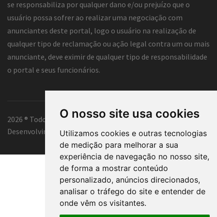
se responsabiliza por qualquer dano e/ou prejuízo que o
usuário possa sofrer ao realizar uma negociação com
anunciantes deste portal, logo o usuário na realização de
qualquer tipo de reclamação ou ação legal contra um ou mais
anunciante, deve eximir de qualquer tipo de responsabilidade
o portal e seus funcionários.
O nosso site usa cookies
2026 ® Todos os direitos reservados.
Desenvolvimento e hospedagem
Classificados Curitiba ®
Utilizamos cookies e outras tecnologias
de medição para melhorar a sua
experiência de navegação no nosso site,
de forma a mostrar conteúdo
personalizado, anúncios direcionados,
analisar o tráfego do site e entender de
onde vêm os visitantes.