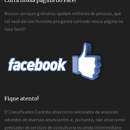
Curta nossa página do Face!
Nossos serviços gratuitos ajudam milhares de pessoas, que
tal você dar um forcinha pra gente curtindo nossa página no
Face hein!?
Fique atento!
O Classificados Curitiba atua como veiculador de anúncios
advindos de diversos anunciantes e, portanto, não atua como
prestador de serviços de consultoria ou ainda intermediário