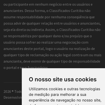
ou participante em nenhum negócio entre os usuários e
anunciantes. Dessa forma, o Classificados Curitiba não
assume responsabilidade por nenhuma conseqüência que
possa advir de qualquer relação entre usuários e anunciantes,
seja ela direta ou indireta. Assim, o Classificados Curitiba não
se responsabiliza por qualquer dano e/ou prejuízo que o
usuário possa sofrer ao realizar uma negociação com
anunciantes deste portal, logo o usuário na realização de
qualquer tipo de reclamação ou ação legal contra um ou mais
anunciante, deve eximir de qualquer tipo de responsabilidade
o portal e seus funcionários.
O nosso site usa cookies
Utilizamos cookies e outras tecnologias
2026 ® Todos os direitos reservados.
de medição para melhorar a sua
Desenvolvimento e hospedagem
Classificados Curitiba ®
experiência de navegação no nosso site,