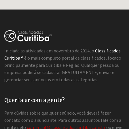
Iniciada as atividades em novembro de 2014, o
Classificados
Curitiba ®
é o mais completo portal de classificados, focado
principalmente para Curitiba e Região. Qualquer pessoa ou
empresa poderá se cadastrar GRATUITAMENTE, enviar e
gerenciar seus anúncios em todas as categorias.
Quer falar com a gente?
Para dúvidas sobre qualquer anúncio, você deverá fazer
contato com o anunciante. Para outros assuntos fale com a
gente pelo
comercial@classificadoscuritiba.com.br
ou envie