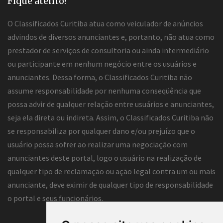
Fique atento!
O Classificados Curitiba atua como veiculador de anúncios
advindos de diversos anunciantes e, portanto, não atua como
prestador de serviços de consultoria ou ainda intermediário
ou participante em nenhum negócio entre os usuários e
anunciantes. Dessa forma, o Classificados Curitiba não
assume responsabilidade por nenhuma conseqüência que
possa advir de qualquer relação entre usuários e anunciantes,
seja ela direta ou indireta. Assim, o Classificados Curitiba não
se responsabiliza por qualquer dano e/ou prejuízo que o
usuário possa sofrer ao realizar uma negociação com
anunciantes deste portal, logo o usuário na realização de
qualquer tipo de reclamação ou ação legal contra um ou mais
anunciante, deve eximir de qualquer tipo de responsabilidade
o portal e seus funcionários.