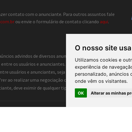
fazer contato com o anunciante. Para outros assuntos fale
.com.br
ou envie o formulário de contato clicando
aqui
.
O nosso site usa
núncios advindos de diversos anunciantes e, portanto, não atua co
Utilizamos cookies e out
entre os usuários e anunciantes. Dessa forma, o Classificados C
experiência de navegação
tre usuários e anunciantes, seja ela direta ou indireta. Assim, o C
personalizado, anúncios d
frer ao realizar uma negociação com anunciantes deste portal, log
onde vêm os visitantes.
nte, deve eximir de qualquer tipo de responsabilidade o portal e 
OK
Alterar as minhas pr
tiba ®