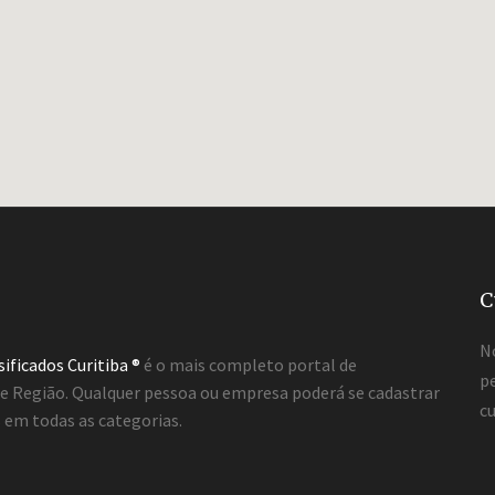
C
N
sificados Curitiba ®
é o mais completo portal de
pe
a e Região. Qualquer pessoa ou empresa poderá se cadastrar
cu
em todas as categorias.