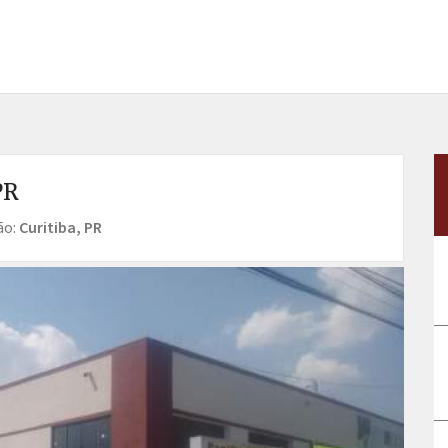
PR
ão:
Curitiba, PR