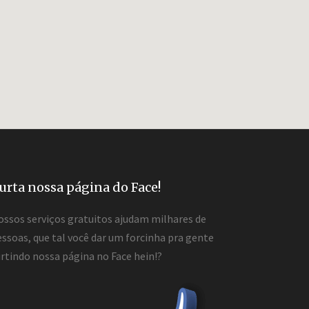
urta nossa página do Face!
ossos serviços gratuitos ajudam milhares de
ssoas, que tal você dar um forcinha pra gente
rtindo nossa página no Face hein!?