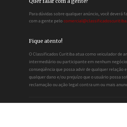
Quer falar com a gente?
Para dúvidas sobre qualquer anúncio, você deverá 
com a gente pelo
comercial@classificadoscuritiba
Fique atento!
O Classificados Curitiba atua como veiculador de a
intermediário ou participante em nenhum negócio 
conseqüência que possa advir de qualquer relação en
qualquer dano e/ou prejuízo que o usuário possa so
reclamação ou ação legal contra um ou mais anuncia
2026 ® Todos os direitos reservados.
Desenvolvimento e hospedagem
Classificados Curi