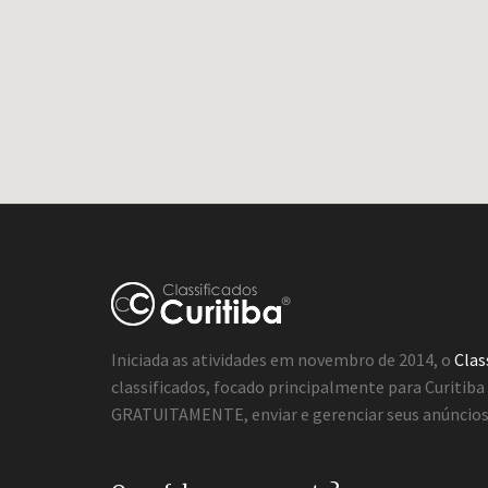
Iniciada as atividades em novembro de 2014, o
Clas
classificados, focado principalmente para Curitib
GRATUITAMENTE, enviar e gerenciar seus anúncios 