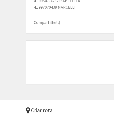
41 99547-4232 ISABELITTA
41 997070439 MARCELLI
Compartilhe! :)
Criar rota