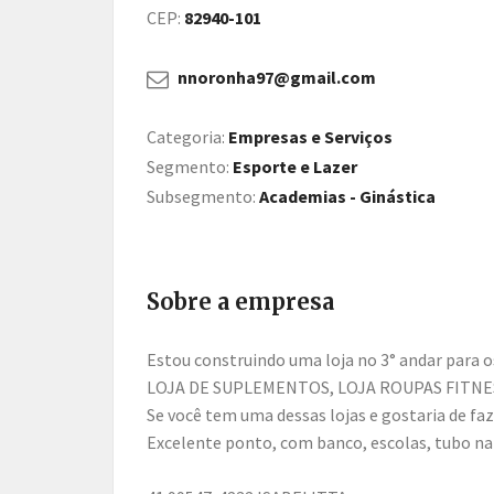
CEP:
82940-101
nnoronha97@gmail.com
Categoria:
Empresas e Serviços
Segmento:
Esporte e Lazer
Subsegmento:
Academias - Ginástica
Sobre a empresa
Estou construindo uma loja no 3° andar para os seguintes ramos, ACADEMIA FEMININA COM HIDRO,
LOJA DE SUPLEMENTOS, LOJA ROUPAS FITN
Se você tem uma dessas lojas e gostaria de fa
Excelente ponto, com banco, escolas, tubo na 