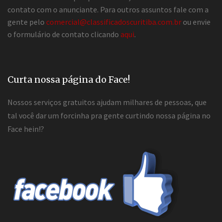
contato com o anunciante. Para outros assuntos fale com a
gente pelo
comercial@classificadoscuritiba.com.br
ou envie
o formulário de contato clicando
aqui
.
Curta nossa página do Face!
Nossos serviços gratuitos ajudam milhares de pessoas, que
tal você dar um forcinha pra gente curtindo nossa página no
Face hein!?